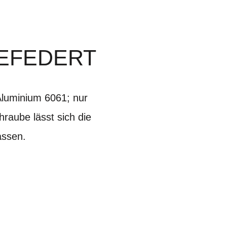
GEFEDERT
Aluminium 6061; nur
raube lässt sich die
assen.